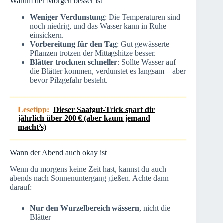
Warum der Morgen besser ist
Weniger Verdunstung
: Die Temperaturen sind
noch niedrig, und das Wasser kann in Ruhe
einsickern.
Vorbereitung für den Tag
: Gut gewässerte
Pflanzen trotzen der Mittagshitze besser.
Blätter trocknen schneller
: Sollte Wasser auf
die Blätter kommen, verdunstet es langsam – aber
bevor Pilzgefahr besteht.
Lesetipp:
Dieser Saatgut-Trick spart dir
jährlich über 200 € (aber kaum jemand
macht’s)
Wann der Abend auch okay ist
Wenn du morgens keine Zeit hast, kannst du auch
abends nach Sonnenuntergang gießen. Achte dann
darauf:
Nur den Wurzelbereich wässern
, nicht die
Blätter