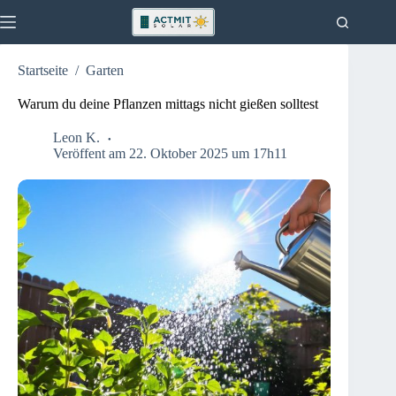
Zum
Inhalt
springen
Startseite
/
Garten
Aktuelles
Keine
Ergebnisse
Haus
Warum du deine Pflanzen mittags nicht gießen solltest
Küche
Leon K.
Garten
Veröffent am 22. Oktober 2025 um 17h11