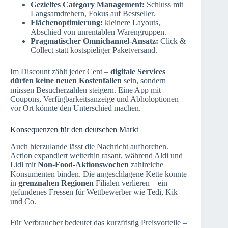
Gezieltes Category Management:
Schluss mit
Langsamdrehern, Fokus auf Bestseller.
Flächenoptimierung:
kleinere Layouts,
Abschied von unrentablen Warengruppen.
Pragmatischer Omnichannel-Ansatz:
Click &
Collect statt kostspieliger Paketversand.
Im Discount zählt jeder Cent –
digitale Services
dürfen keine neuen Kostenfallen
sein, sondern
müssen Besucherzahlen steigern. Eine App mit
Coupons, Verfügbarkeitsanzeige und Abholoptionen
vor Ort könnte den Unterschied machen.
Konsequenzen für den deutschen Markt
Auch hierzulande lässt die Nachricht aufhorchen.
Action expandiert weiterhin rasant, während Aldi und
Lidl mit
Non-Food-Aktionswochen
zahlreiche
Konsumenten binden. Die angeschlagene Kette könnte
in
grenznahen Regionen
Filialen verlieren – ein
gefundenes Fressen für Wettbewerber wie Tedi, Kik
und Co.
Für Verbraucher bedeutet das kurzfristig Preisvorteile –