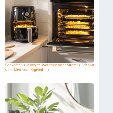
Backofen vs. Airfryer: Wer frisst mehr Strom? („Ich war
schockiert vom Ergebnis!“)