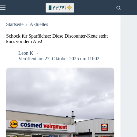
Zum
Inhalt
springen
Startseite
/
Aktuelles
Aktuelles
Keine
Ergebnisse
Haus
Schock für Sparfüchse: Diese Discounter-Kette steht
kurz vor dem Aus!
Küche
Garten
Leon K.
Veröffent am 27. Oktober 2025 um 11h02