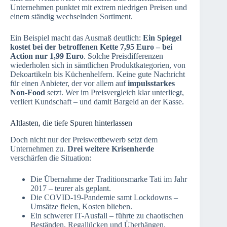
Unternehmen punktet mit extrem niedrigen Preisen und
einem ständig wechselnden Sortiment.
Ein Beispiel macht das Ausmaß deutlich:
Ein Spiegel
kostet bei der betroffenen Kette 7,95 Euro – bei
Action nur 1,99 Euro
. Solche Preisdifferenzen
wiederholen sich in sämtlichen Produktkategorien, von
Dekoartikeln bis Küchenhelfern. Keine gute Nachricht
für einen Anbieter, der vor allem auf
impulsstarkes
Non-Food
setzt. Wer im Preisvergleich klar unterliegt,
verliert Kundschaft – und damit Bargeld an der Kasse.
Altlasten, die tiefe Spuren hinterlassen
Doch nicht nur der Preiswettbewerb setzt dem
Unternehmen zu.
Drei weitere Krisenherde
verschärfen die Situation:
Die Übernahme der Traditionsmarke Tati im Jahr
2017 – teurer als geplant.
Die COVID-19-Pandemie samt Lockdowns –
Umsätze fielen, Kosten blieben.
Ein schwerer IT-Ausfall – führte zu chaotischen
Beständen, Regallücken und Überhängen.