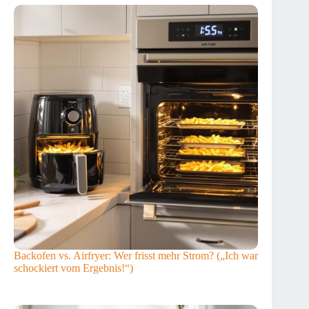
Backofen vs. Airfryer: Wer frisst mehr Strom? („Ich war
schockiert vom Ergebnis!“)