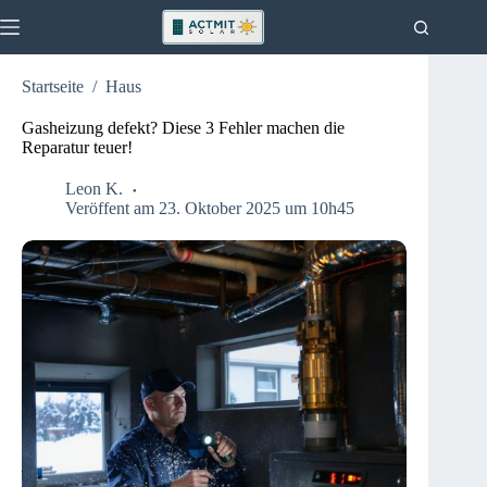
Zum
Inhalt
springen
Startseite
/
Haus
Aktuelles
Keine
Ergebnisse
Haus
Gasheizung defekt? Diese 3 Fehler machen die
Reparatur teuer!
Küche
Garten
Leon K.
Veröffent am 23. Oktober 2025 um 10h45