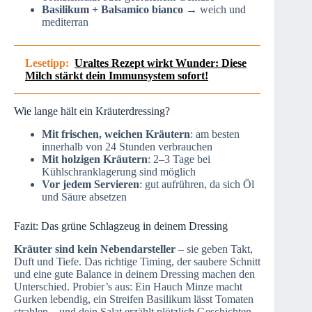
Basilikum + Balsamico bianco
→ weich und
mediterran
Lesetipp:
Uraltes Rezept wirkt Wunder: Diese
Milch stärkt dein Immunsystem sofort!
Wie lange hält ein Kräuterdressing?
Mit frischen, weichen Kräutern
: am besten
innerhalb von 24 Stunden verbrauchen
Mit holzigen Kräutern
: 2–3 Tage bei
Kühlschranklagerung sind möglich
Vor jedem Servieren
: gut aufrühren, da sich Öl
und Säure absetzen
Fazit: Das grüne Schlagzeug in deinem Dressing
Kräuter sind kein Nebendarsteller
– sie geben Takt,
Duft und Tiefe. Das richtige Timing, der saubere Schnitt
und eine gute Balance in deinem Dressing machen den
Unterschied. Probier’s aus: Ein Hauch Minze macht
Gurken lebendig, ein Streifen Basilikum lässt Tomaten
strahlen – und dein Salat erzählt plötzlich Geschichten.