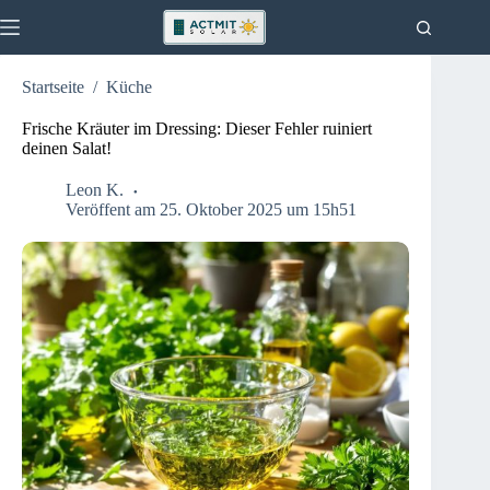
Zum
Inhalt
springen
Startseite
/
Küche
Aktuelles
Keine
Ergebnisse
Haus
Frische Kräuter im Dressing: Dieser Fehler ruiniert
deinen Salat!
Küche
Garten
Leon K.
Veröffent am 25. Oktober 2025 um 15h51