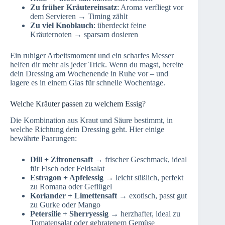
Zu früher Kräutereinsatz
: Aroma verfliegt vor
dem Servieren → Timing zählt
Zu viel Knoblauch
: überdeckt feine
Kräuternoten → sparsam dosieren
Ein ruhiger Arbeitsmoment und ein scharfes Messer
helfen dir mehr als jeder Trick. Wenn du magst, bereite
dein Dressing am Wochenende in Ruhe vor – und
lagere es in einem Glas für schnelle Wochentage.
Welche Kräuter passen zu welchem Essig?
Die Kombination aus Kraut und Säure bestimmt, in
welche Richtung dein Dressing geht. Hier einige
bewährte Paarungen:
Dill + Zitronensaft
→ frischer Geschmack, ideal
für Fisch oder Feldsalat
Estragon + Apfelessig
→ leicht süßlich, perfekt
zu Romana oder Geflügel
Koriander + Limettensaft
→ exotisch, passt gut
zu Gurke oder Mango
Petersilie + Sherryessig
→ herzhafter, ideal zu
Tomatensalat oder gebratenem Gemüse