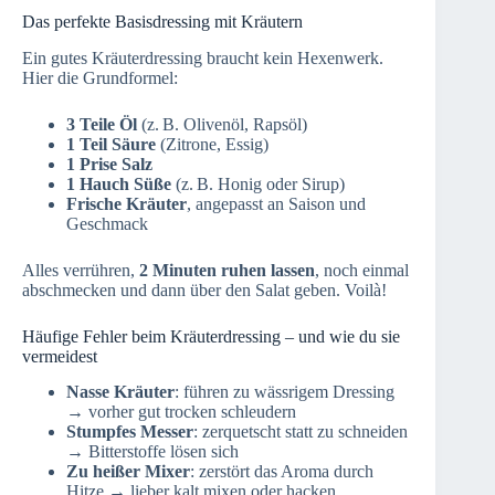
Das perfekte Basisdressing mit Kräutern
Ein gutes Kräuterdressing braucht kein Hexenwerk.
Hier die Grundformel:
3 Teile Öl
(z. B. Olivenöl, Rapsöl)
1 Teil Säure
(Zitrone, Essig)
1 Prise Salz
1 Hauch Süße
(z. B. Honig oder Sirup)
Frische Kräuter
, angepasst an Saison und
Geschmack
Alles verrühren,
2 Minuten ruhen lassen
, noch einmal
abschmecken und dann über den Salat geben. Voilà!
Häufige Fehler beim Kräuterdressing – und wie du sie
vermeidest
Nasse Kräuter
: führen zu wässrigem Dressing
→ vorher gut trocken schleudern
Stumpfes Messer
: zerquetscht statt zu schneiden
→ Bitterstoffe lösen sich
Zu heißer Mixer
: zerstört das Aroma durch
Hitze → lieber kalt mixen oder hacken